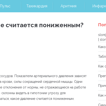
Пульс
Тахикардия
Аритмия
Инфар
ие считается пониженным?
Поп
slon
|
slo
Како
Табл
Как 
Преп
сосудов. Показатели артериального давления зависят
а крови, силы сокращений сердечной мышцы. Одни
Прич
ые отклонения от нормы, не отражающиеся на работе
 склонны видеть в гипотонии угрозу для
Как 
ться, какое давление считается пониженным.
Сину