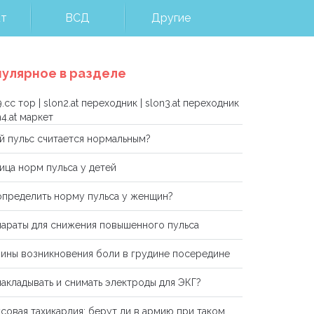
кт
ВСД
Другие
улярное в разделе
9.cc тор
|
slon2.at переходник
|
slon3.at переходник
n4.at маркет
й пульс считается нормальным?
ица норм пульса у детей
определить норму пульса у женщин?
араты для снижения повышенного пульса
ины возникновения боли в грудине посередине
накладывать и снимать электроды для ЭКГ?
совая тахикардия: берут ли в армию при таком