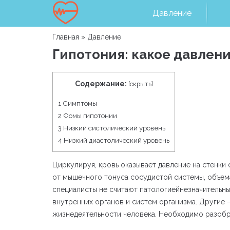
Давление
Главная
»
Давление
Гипотония: какое давлен
Содержание:
[
скрыть
]
1
Симптомы
2
Фомы гипотонии
3
Низкий систолический уровень
4
Низкий диастолический уровень
Циркулируя, кровь оказывает давление на стенки 
от мышечного тонуса сосудистой системы, объем
специалисты не считают патологиейнезначительн
внутренних органов и систем организма. Другие –
жизнедеятельности человека. Необходимо разобра