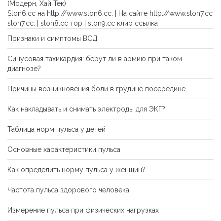
(Модерн, Хай Тек)
Slon6.cc на
http://www.slon6.cc
. | На сайте
http://www.slon7.cc
slon7.cc. |
slon8.cc тор
|
slon9.cc клир ссылка
Признаки и симптомы ВСД
Синусовая тахикардия: берут ли в армию при таком
диагнозе?
Причины возникновения боли в грудине посередине
Как накладывать и снимать электроды для ЭКГ?
Таблица норм пульса у детей
Основные характеристики пульса
Как определить норму пульса у женщин?
Частота пульса здорового человека
Измерение пульса при физических нагрузках