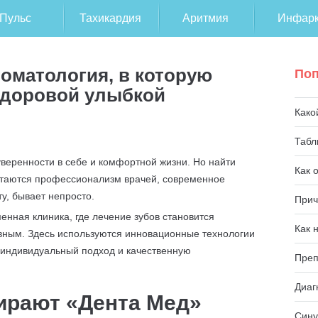
Пульс
Тахикардия
Аритмия
Инфарк
томатология, в которую
Поп
 здоровой улыбкой
Како
Табл
уверенности в себе и комфортной жизни. Но найти
Как 
четаются профессионализм врачей, современное
у, бывает непросто.
Прич
енная клиника, где лечение зубов становится
Как 
ным. Здесь используются инновационные технологии
т индивидуальный подход и качественную
Преп
Диаг
ирают «Дента Мед»
Сину