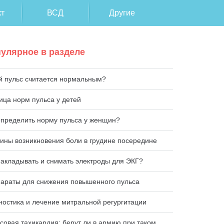
т
ВСД
Другие
улярное в разделе
й пульс считается нормальным?
ица норм пульса у детей
определить норму пульса у женщин?
ины возникновения боли в грудине посередине
накладывать и снимать электроды для ЭКГ?
араты для снижения повышенного пульса
ностика и лечение митральной регургитации
совая тахикардия: берут ли в армию при таком